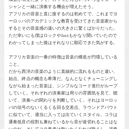
シャンと一緒に演奏する機会が増えたそう。
アフリカの音楽と直に接するのは初めてで、これまでヨ
ーロッパのアカデミックな教育を受けてきた音楽家から
するとその音楽感の違いの大きさに驚くばかりだった。
ただ幸いにも僕はロックやJazzもかなり聞いていたので
わかってしまった後はそれなりに順応できた気がする。
アフリカ音楽の一番の特徴は音楽の構造が円環している
こと。
だから西洋の音楽のように直線的に流れるものと違い、
始点、終点の概念も希薄だ。なんとなくチューニングし
ながら始まった音楽は、シンプルなコード進行がループ
していく。それぞれの演奏家は周りの雰囲気を見て、聴
いて、演奏への関わりを判断していく。それはヨーロッ
パの信号のないくるくる回る交差点、ラウンドアバウト
に似ていて、適当に入っては出ていくスタイル、コラは
通奏低音の役割も兼ねているから音が途切れることはな