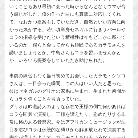
いうこともあり最初に会った時からなんとなくウマが合
う感じがした。僕の作った曲にも真摯に対応してくれ
て、なおかつ提案もしていただき、自然といい方向に向
かった気がする。若い頃単身セネガルに行きサバールや
コラの指導を受けたという積極性は今もどこかに残って
いるのか、僕らと会ってからも師匠であるカラモさんを
誘いましょうとか、中島さんもコラを習いませんかと
か、いろいろ提案をしていただき助けられた。
事前の練習もなく当日初めてお会いしたカラモ・シソコ
さんは、一目会った瞬間、この人はいい人だと思った。
彼はセネガルのグリオの家系に生まれ、生まれた瞬間か
らコラを弾くことを背負っていた。
グリオは吟遊詩人のような存在で王様の側で何かあれば
コラを即興で演奏し、王様を讃えたり、慰めたりする非
常に格のある音楽家。今はアフリカンミュージックが注
目を浴びコラは伝統的な縛りから解き放たれて演奏する
機会が増えたようで、カラモさんもいろいろなミュージ