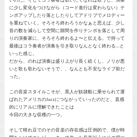
いのだ。そしてコラ奏者は歌いたくなれば歌うし、演奏
に少し変化をつけながら（コード進行は変わらない）テ
ンポアップしたり落としたりしてアドリブでメロディー
を重ねていく。そろそろ終わろうかなぁと思えば、少し
音の数を減らして空間に隙間を作りテンポを落として周
りの演奏家に、そろそろ終わるよ〜と伝える。で持って
最後はコラ奏者が演奏を引き取りなんとなく終わる...と
いった感じ。
だから、のれば演奏は盛り上がり長く続くし、ノリが悪
いと歌も歌わないそうで、、なんとも不安なライブ前だ
った。
この音楽スタイルこそが、黒人が奴隷船に乗せられて運
ばれたアメリカのJazzにつながっていったのだと、直感
的にリアルに理解できたことは
今回の大きな収穫の一つ。
そして晴れ豆でのその音楽の存在感は圧倒的で、僕が時