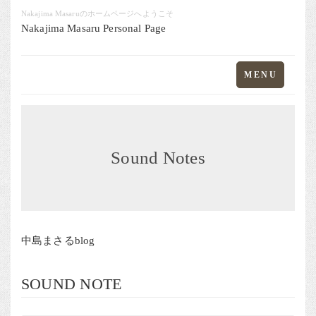
Nakajima Masaruのホームページへようこそ
Nakajima Masaru Personal Page
Toggle
MENU
navigation
Sound Notes
中島まさるblog
SOUND NOTE