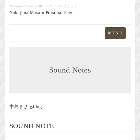
Nakajima Masaruのホームページへようこそ
Nakajima Masaru Personal Page
Toggle
MENU
navigation
Sound Notes
中島まさるblog
SOUND NOTE