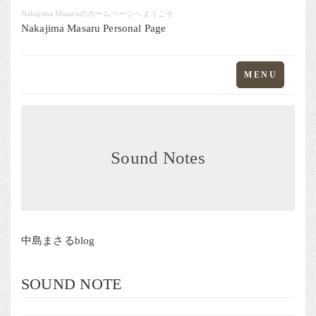
Nakajima Masaruのホームページへようこそ
Nakajima Masaru Personal Page
Toggle
MENU
navigation
Sound Notes
中島まさるblog
SOUND NOTE